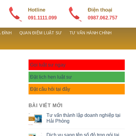
Hotline
Điện thoại
091.1111.099
0987.062.757
 ĐÌNH
QUAN ĐIỂM LUẬT SƯ
TƯ VẤN HÀNH CHÍNH
Gọi luật sư ngay
Đặt lịch hẹn luật sư
Đặt câu hỏi tại đây
BÀI VIẾT MỚI
Tư vấn thành lập doanh nghiệp tại
Hải Phòng
Dịch vụ sang tên sổ đỏ trọn gói tại