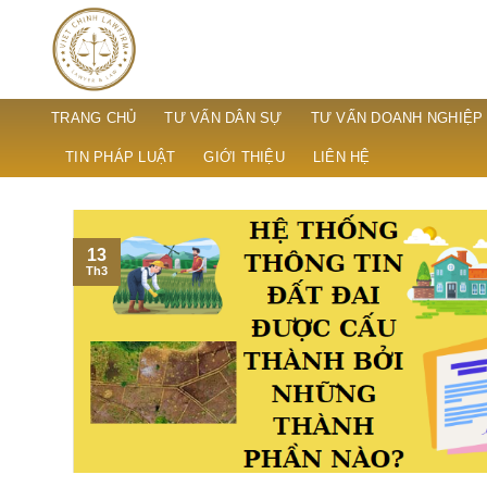
Skip
to
content
TRANG CHỦ
TƯ VẤN DÂN SỰ
TƯ VẤN DOANH NGHIỆP
TIN PHÁP LUẬT
GIỚI THIỆU
LIÊN HỆ
13
Th3