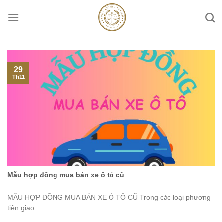
Skip
to
content
29
Th11
Mẫu hợp đồng mua bán xe ô tô cũ
MẪU HỢP ĐỒNG MUA BÁN XE Ô TÔ CŨ Trong các loại phương
tiện giao...