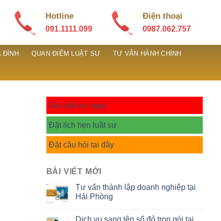
Hotline
Điện thoại
091.1111.099
0987.062.757
 ĐÌNH
QUAN ĐIỂM LUẬT SƯ
TƯ VẤN HÀNH CHÍNH
Gọi luật sư ngay
Đặt lịch hẹn luật sư
Đặt câu hỏi tại đây
BÀI VIẾT MỚI
Tư vấn thành lập doanh nghiệp tại
Hải Phòng
Dịch vụ sang tên sổ đỏ trọn gói tại