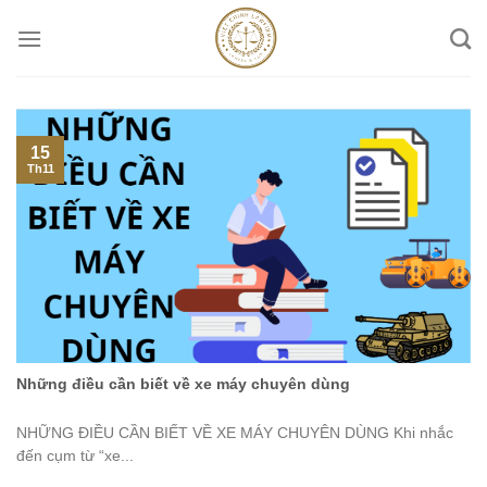
Skip
to
content
15
Th11
Những điều cần biết về xe máy chuyên dùng
NHỮNG ĐIỀU CẦN BIẾT VỀ XE MÁY CHUYÊN DÙNG Khi nhắc
đến cụm từ “xe...