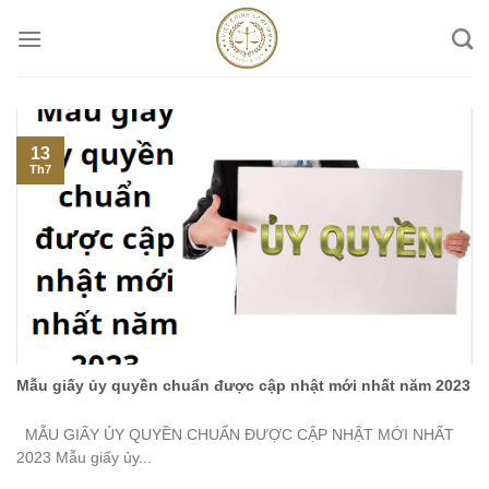
Skip
to
content
13
Th7
Mẫu giấy ủy quyền chuẩn được cập nhật mới nhất năm 2023
MẪU GIẤY ỦY QUYỀN CHUẨN ĐƯỢC CẬP NHẬT MỚI NHẤT
2023 Mẫu giấy ủy...