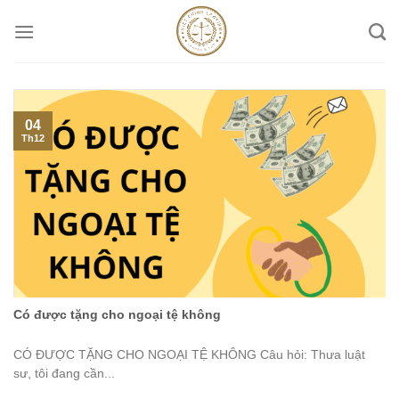
Skip
to
content
04
Th12
Có được tặng cho ngoại tệ không
CÓ ĐƯỢC TẶNG CHO NGOẠI TỆ KHÔNG Câu hỏi: Thưa luật
sư, tôi đang cần...