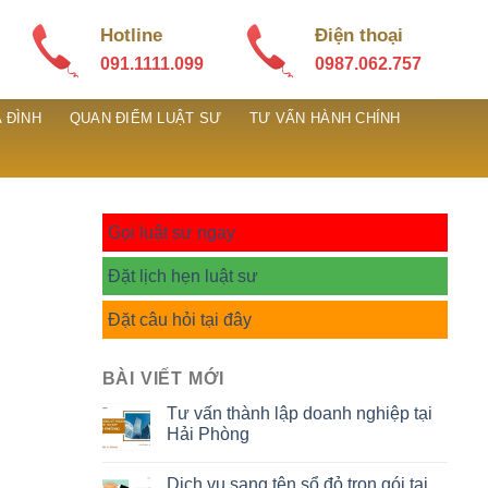
Hotline
Điện thoại
091.1111.099
0987.062.757
 ĐÌNH
QUAN ĐIỂM LUẬT SƯ
TƯ VẤN HÀNH CHÍNH
Gọi luật sư ngay
Đặt lịch hẹn luật sư
Đặt câu hỏi tại đây
BÀI VIẾT MỚI
Tư vấn thành lập doanh nghiệp tại
Hải Phòng
Dịch vụ sang tên sổ đỏ trọn gói tại