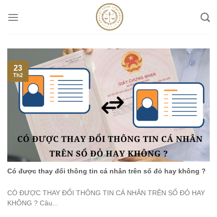
Skip
to
content
23
Th2
Có được thay đổi thông tin cá nhân trên sổ đỏ hay không ?
CÓ ĐƯỢC THAY ĐỔI THÔNG TIN CÁ NHÂN TRÊN SỔ ĐỎ HAY
KHÔNG ? Câu...