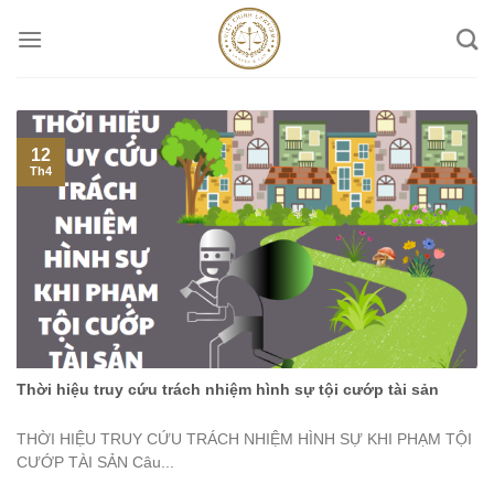
Skip
to
content
12
Th4
Thời hiệu truy cứu trách nhiệm hình sự tội cướp tài sản
THỜI HIỆU TRUY CỨU TRÁCH NHIỆM HÌNH SỰ KHI PHẠM TỘI
CƯỚP TÀI SẢN Câu...