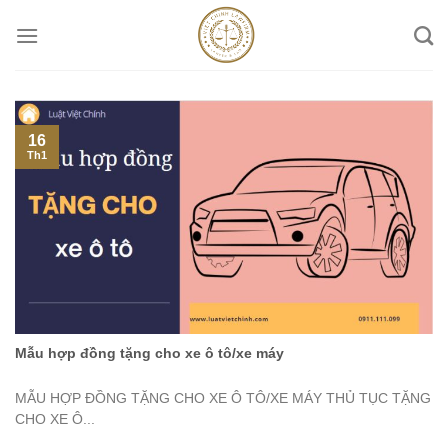
Skip
to
content
16
Th1
Mẫu hợp đồng tặng cho xe ô tô/xe máy
MẪU HỢP ĐỒNG TẶNG CHO XE Ô TÔ/XE MÁY THỦ TỤC TẶNG
CHO XE Ô...