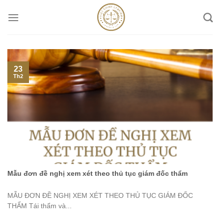
Skip
to
content
23
Th2
Mẫu đơn đề nghị xem xét theo thủ tục giám đốc thẩm
MẪU ĐƠN ĐỀ NGHỊ XEM XÉT THEO THỦ TỤC GIÁM ĐỐC
THẨM Tái thẩm và...