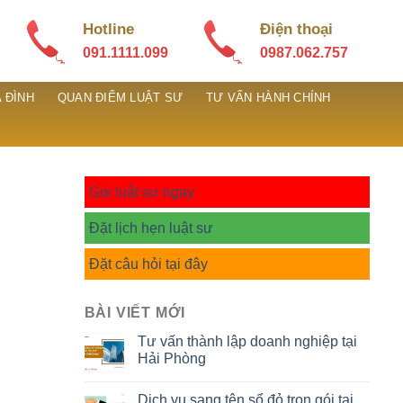
Hotline
Điện thoại
091.1111.099
0987.062.757
 ĐÌNH
QUAN ĐIỂM LUẬT SƯ
TƯ VẤN HÀNH CHÍNH
Gọi luật sư ngay
Đặt lịch hẹn luật sư
Đặt câu hỏi tại đây
BÀI VIẾT MỚI
Tư vấn thành lập doanh nghiệp tại
Hải Phòng
Dịch vụ sang tên sổ đỏ trọn gói tại