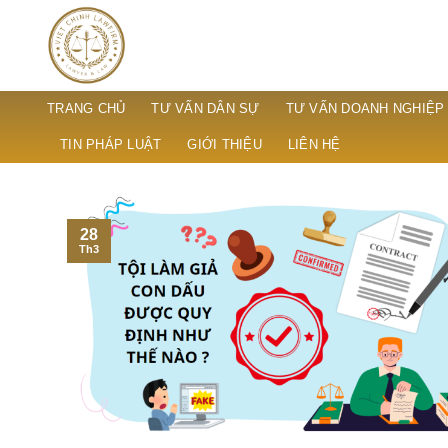
Skip
to
content
TRANG CHỦ
TƯ VẤN DÂN SỰ
TƯ VẤN DOANH NGHIỆP
TIN PHÁP LUẬT
GIỚI THIỆU
LIÊN HỆ
28
Th3