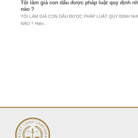
Tội làm giả con dấu được pháp luật quy định n
nào ?
TỘI LÀM GIẢ CON DẤU ĐƯỢC PHÁP LUẬT QUY ĐỊNH NH
NÀO ? Hiện...