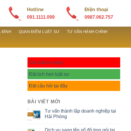
Hotline
Điện thoại
091.1111.099
0987.062.757
 ĐÌNH
QUAN ĐIỂM LUẬT SƯ
TƯ VẤN HÀNH CHÍNH
Gọi luật sư ngay
Đặt lịch hẹn luật sư
Đặt câu hỏi tại đây
BÀI VIẾT MỚI
Tư vấn thành lập doanh nghiệp tại
Hải Phòng
Dịch vụ sang tên sổ đỏ trọn gói tại