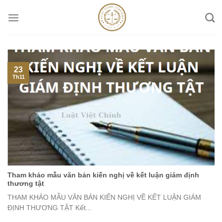
Skip
to
content
23
Th11
Tham khảo mẫu văn bản kiến nghị về kết luận giám định
thương tật
THAM KHẢO MẪU VĂN BẢN KIẾN NGHỊ VỀ KẾT LUẬN GIÁM
ĐỊNH THƯƠNG TẬT Kết...