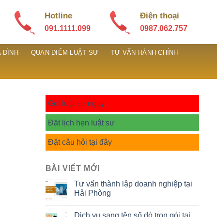
Hotline
Điện thoại
091.1111.099
0987.062.757
 ĐÌNH
QUAN ĐIỂM LUẬT SƯ
TƯ VẤN HÀNH CHÍNH
Gọi luật sư ngay
Đặt lịch hẹn luật sư
Đặt câu hỏi tại đây
BÀI VIẾT MỚI
Tư vấn thành lập doanh nghiệp tại
Hải Phòng
Dịch vụ sang tên sổ đỏ trọn gói tại