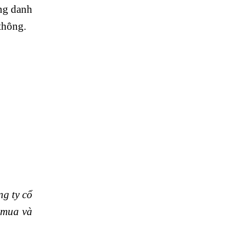
ong danh
thông.
ng ty cổ
 mua và