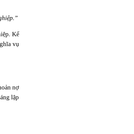
ghiệp.”
iệp. Kể
nghĩa vụ
khoản nợ
sáng lập