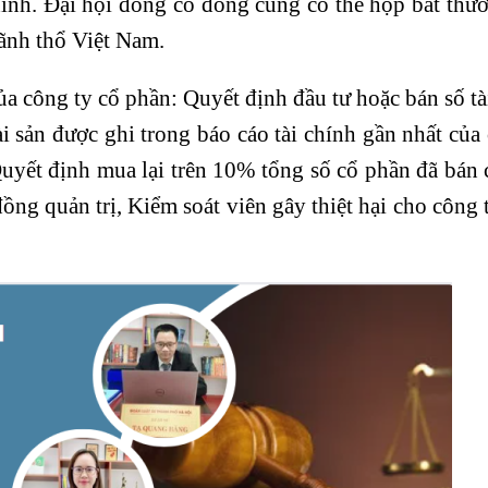
hính. Đại hội đồng cổ đông cũng có thể họp bất thư
lãnh thổ Việt Nam.
ủa công ty cổ phần: Quyết định đầu tư hoặc bán số tà
ài sản được ghi trong báo cáo tài chính gần nhất của
uyết định mua lại trên 10% tổng số cổ phần đã bán
ồng quản trị, Kiểm soát viên gây thiệt hại cho công 