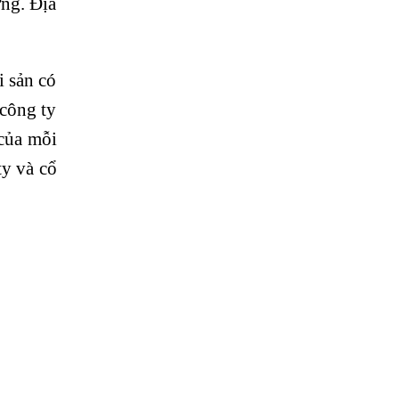
ờng. Địa
i sản có
 công ty
 của mỗi
ty và cổ