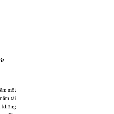
át
năm một
 năm tài
g không