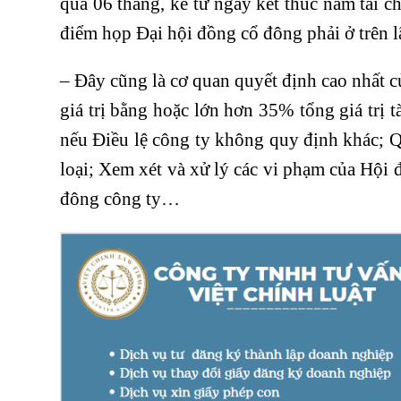
quá 06 tháng, kể từ ngày kết thúc năm tài c
điểm họp Đại hội đồng cổ đông phải ở trên 
– Đây cũng là cơ quan quyết định cao nhất c
giá trị bằng hoặc lớn hơn 35% tổng giá trị t
nếu Điều lệ công ty không quy định khác; Q
loại; Xem xét và xử lý các vi phạm của Hội đ
đông công ty…