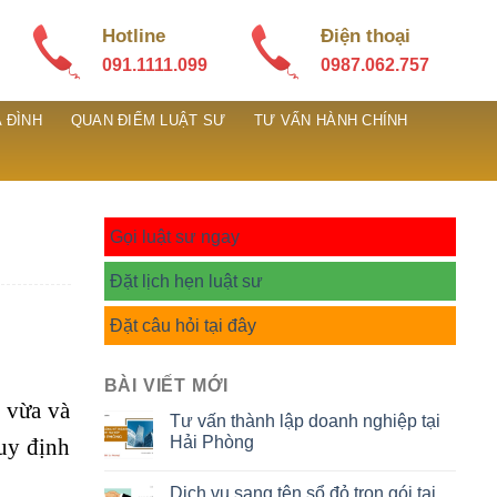
Hotline
Điện thoại
091.1111.099
0987.062.757
 ĐÌNH
QUAN ĐIỂM LUẬT SƯ
TƯ VẤN HÀNH CHÍNH
Gọi luật sư ngay
Đặt lịch hẹn luật sư
Đặt câu hỏi tại đây
BÀI VIẾT MỚI
 vừa và
Tư vấn thành lập doanh nghiệp tại
Hải Phòng
quy định
Dịch vụ sang tên sổ đỏ trọn gói tại