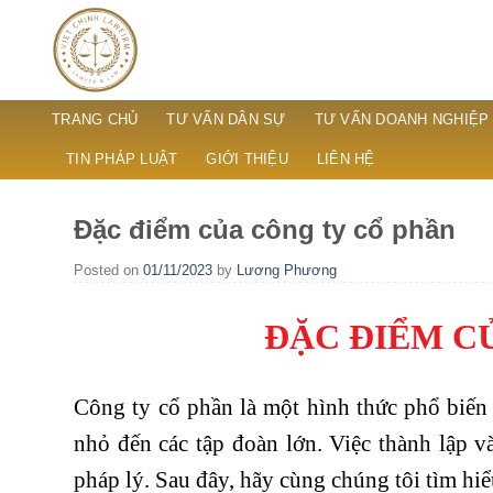
Skip
to
content
TRANG CHỦ
TƯ VẤN DÂN SỰ
TƯ VẤN DOANH NGHIỆP
TIN PHÁP LUẬT
GIỚI THIỆU
LIÊN HỆ
Đặc điểm của công ty cổ phần
Posted on
01/11/2023
by
Lương Phương
ĐẶC ĐIỂM C
Công ty cổ phần là một hình thức phổ biến
nhỏ đến các tập đoàn lớn. Việc thành lập v
pháp lý. Sau đây, hãy cùng chúng tôi tìm hi