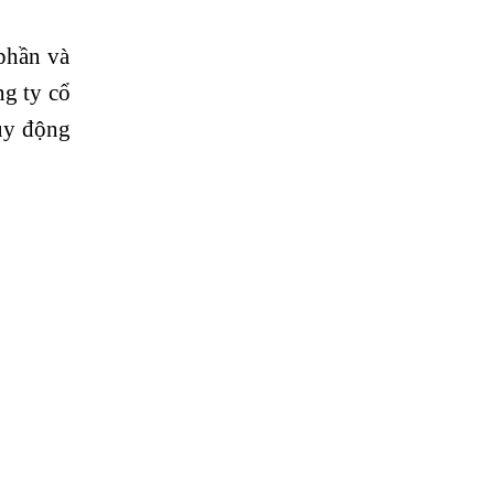
phần và
ng ty cổ
uy động