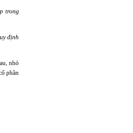
p trong
uy định
au, nhỏ
 cổ phần