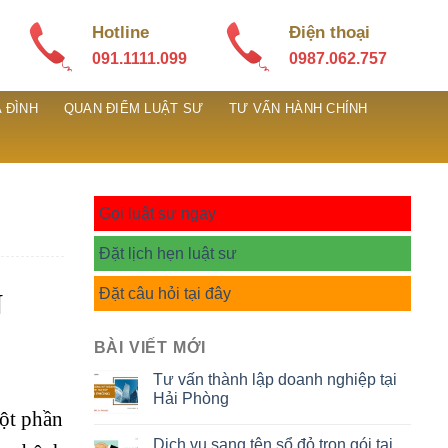
Hotline
Điện thoại
091.1111.099
0987.062.757
 ĐÌNH
QUAN ĐIỂM LUẬT SƯ
TƯ VẤN HÀNH CHÍNH
Gọi luật sư ngay
Đặt lịch hẹn luật sư
Đặt câu hỏi tại đây
N
BÀI VIẾT MỚI
Tư vấn thành lập doanh nghiệp tại
Hải Phòng
một phần
Dịch vụ sang tên sổ đỏ trọn gói tại