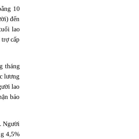
bằng 10
ười) đến
tuổi lao
 trợ cấp
g tháng
ức lương
gười lao
hận bảo
c. Người
ằng 4,5%