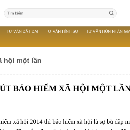
TƯ VẤN ĐẤT ĐAI
TƯ VẤN HÌNH SỰ
TƯ VẤN HÔN NHÂN GIA
ã hội một lần
RÚT BẢO HIỂM XÃ HỘI MỘT LẦ
hiểm xã hội 2014 thì bảo hiểm xã hội là sự bù đắp 