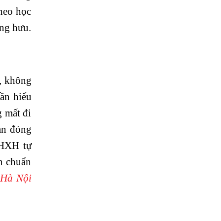
heo học
ơng hưu.
u, không
Cần hiểu
g mất đi
an đóng
BHXH tự
n chuẩn
 Hà Nội