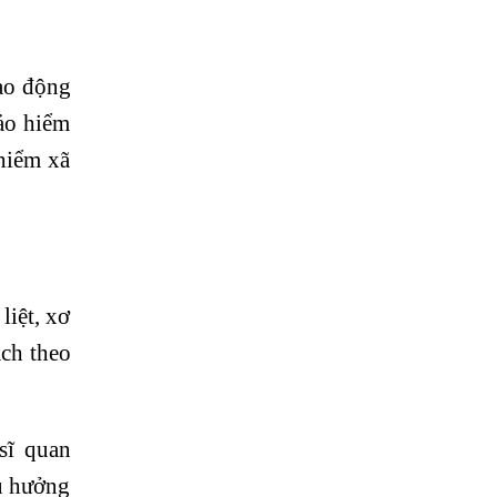
ao động
bảo hiểm
hiểm xã
iệt, xơ
ch theo
sĩ quan
ếu hưởng