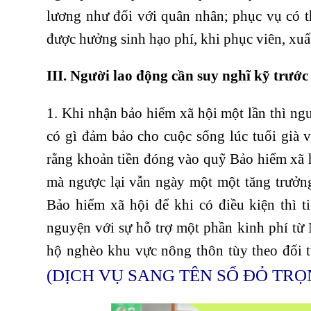
lương như đối với quân nhân; phục vụ có t
được hưởng sinh hạo phí, khi phục viên, xuấ
III. Người lao động cần suy nghĩ kỹ trướ
1. Khi nhận bảo hiểm xã hội một lần thì ng
có gì đảm bảo cho cuộc sống lúc tuổi già v
rằng khoản tiền đóng vào quỹ Bảo hiểm xã h
mà ngược lại vẫn ngày một một tăng trưởng
Bảo hiểm xã hội để khi có điều kiện thì
nguyện với sự hỗ trợ một phần kinh phí từ
hộ nghèo khu vực nông thôn tùy theo đối 
(DỊCH VỤ SANG TÊN SỔ ĐỎ TRỌN