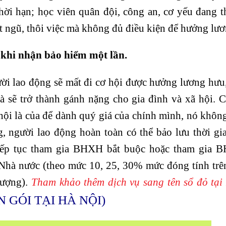
hời hạn; học viên quân đội, công an, cơ yếu đang t
t ngũ, thôi việc mà không đủ điều kiện để hưởng lư
c khi nhận bảo hiểm một lần.
ười lao động sẽ mất đi cơ hội được hưởng lương hư
à sẽ trở thành gánh nặng cho gia đình và xã hội. 
ội là của để dành quý giá của chính mình, nó khôn
, người lao động hoàn toàn có thể bảo lưu thời gi
 tiếp tục tham gia BHXH bắt buộc hoặc tham gia 
 Nhà nước (theo mức 10, 25, 30% mức đóng tính trê
tượng).
Tham khảo thêm dịch vụ sang tên sổ đỏ tại
 GÓI TẠI HÀ NỘI)