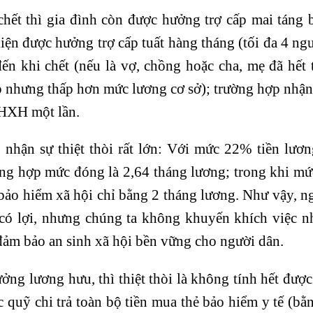
chết thì gia đình còn được hưởng trợ cấp mai táng 
kiện được hưởng trợ cấp tuất hàng tháng (tối đa 4 ng
ến khi chết (nếu là vợ, chồng hoặc cha, mẹ đã hết 
 nhưng thấp hơn mức lương cơ sở); trường hợp nhận
BHXH một lần.
 nhận sự thiệt thòi rất lớn: Với mức 22% tiền lươn
tổng hợp mức đóng là 2,64 tháng lương; trong khi m
ảo hiểm xã hội chỉ bằng 2 tháng lương. Như vậy, n
 có lợi, nhưng chúng ta không khuyến khích việc n
đảm bảo an sinh xã hội bền vững cho người dân.
ưởng lương hưu, thì thiệt thòi là không tính hết đượ
quỹ chi trả toàn bộ tiền mua thẻ bảo hiểm y tế (b