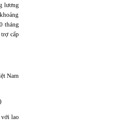
ng lương
ừ khoảng
10 tháng
trợ cấp
iệt Nam
)
với lao