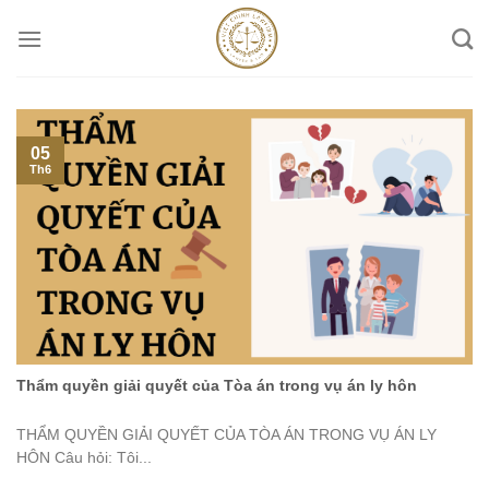
Skip
to
content
05
Th6
Thẩm quyền giải quyết của Tòa án trong vụ án ly hôn
THẨM QUYỀN GIẢI QUYẾT CỦA TÒA ÁN TRONG VỤ ÁN LY
HÔN Câu hỏi: Tôi...