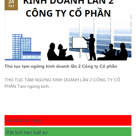
24
Th7
Thủ tục tạm ngừng kinh doanh lần 2 Công ty Cổ phần
THỦ TỤC TẠM NGỪNG KINH DOANH LẦN 2 CÔNG TY CỔ
PHẦN Tạm ngừng kinh...
Gọi luật sư ngay
Đặt lịch hẹn luật sư