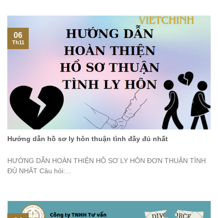
06
Th11
Hướng dẫn hồ sơ ly hôn thuận tình đầy đủ nhất
HƯỚNG DẪN HOÀN THIỆN HỒ SƠ LY HÔN ĐƠN THUẬN TÌNH
ĐỦ NHẤT Câu hỏi:...