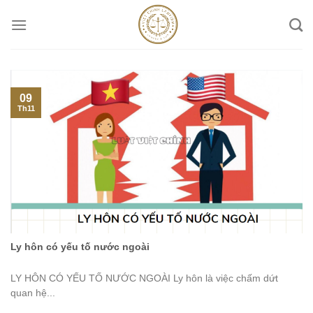
Skip
to
content
09
Th11
Ly hôn có yếu tố nước ngoài
LY HÔN CÓ YẾU TỐ NƯỚC NGOÀI Ly hôn là việc chấm dứt
quan hệ...