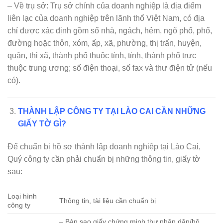
– Về trụ sở: Trụ sở chính của doanh nghiệp là địa điểm
liên lạc của doanh nghiệp trên lãnh thổ Việt Nam, có địa
chỉ được xác định gồm số nhà, ngách, hẻm, ngõ phố, phố,
đường hoặc thôn, xóm, ấp, xã, phường, thị trấn, huyện,
quận, thị xã, thành phố thuộc tỉnh, tỉnh, thành phố trực
thuộc trung ương; số điện thoại, số fax và thư điện tử (nếu
có).
THÀNH LẬP CÔNG TY TẠI LÀO CAI CẦN NHỮNG
GIẤY TỜ GÌ?
Để chuẩn bị hồ sơ thành lập doanh nghiệp tại Lào Cai,
Quý công ty cần phải chuẩn bị những thông tin, giấy tờ
sau:
Loại hình
Thông tin, tài liệu cần chuẩn bị
công ty
– Bản sao giấy chứng minh thư nhân dân/hộ